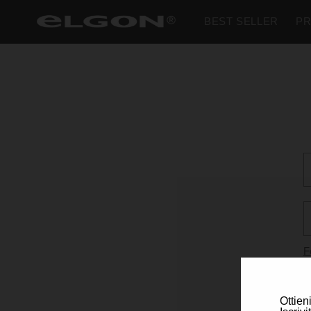
Skip to
BEST SELLER
P
content
F
Ottien