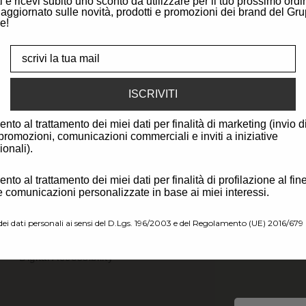
iti e ricevi subito uno sconto da utilizzare per il tuo prossimo ordi
aggiornato sulle novità, prodotti e promozioni dei brand del Gr
le!
Create account
Email
ISCRIVITI
to al trattamento dei miei dati per finalità di marketing (invio di
 promozioni, comunicazioni commerciali e inviti a iniziative
onali).
Legal Area
to al trattamento dei miei dati per finalità di profilazione al fine
Cookie Policy
e comunicazioni personalizzate in base ai miei interessi.
Cookie preferences
ei dati personali ai sensi del D.Lgs. 196/2003 e del Regolamento (UE) 2016/67
Terms and conditions
Digital Accessibility