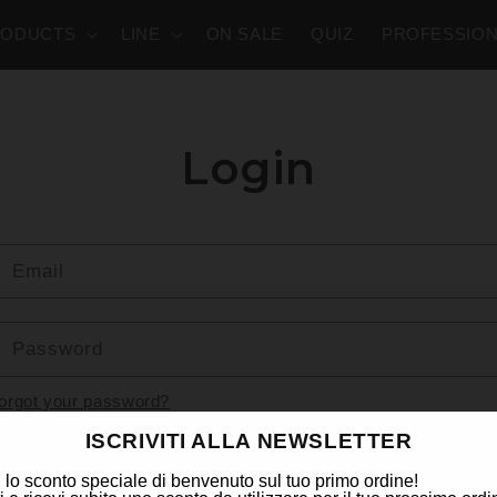
RODUCTS
LINE
ON SALE
QUIZ
PROFESSION
Login
Email
Password
orgot your password?
ISCRIVITI ALLA NEWSLETTER
i lo sconto speciale di benvenuto sul tuo primo ordine!
Sign in