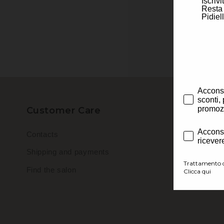
Iscriv
Resta 
Pidiel
Privacy
Acconsen
sconti,
promozi
Customer Care
Privacy
Acconsen
Contacts
ricever
Shipping and payments
Trattamento d
Find the salon
Clicca qui