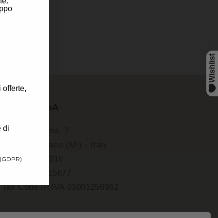
ne.
uppo
 offerte,
Pidielle SpA
 di
Via Bergamina, 7
20014 Nerviano (MI) - Italy
Tel. 0331.58016
9 (GDPR)
Fax. 0331.415677
Tax Code./P.IVA 03001250962